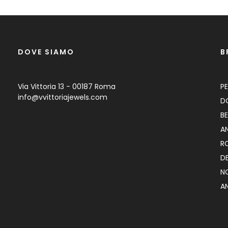
DOVE SIAMO
B
Via Vittoria 13 - 00187 Roma
P
info@vvittoriajewels.com
D
B
A
R
DE
N
A