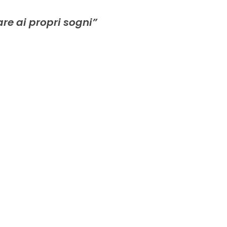
re ai propri sogni”
PASSIONE | VISIONE | AMORE