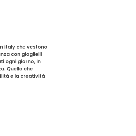
in italy che vestono
nza con gioglielli
i ogni giorno, in
za. Quello che
lità e la creatività